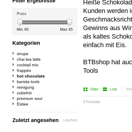
Filter Ergebnisse
Heiße Schokolade 
Kunden werden i
Preis
Geschmacksricht
Gewinns aus Win
Min: €
0
Max: €
5
als kaltes Schok
Kategorien
einfach mit Eis.
sirupe
chai tea latte
BTBshop hat au
cocktail mix
Tools
frappés
hot chocolate
barista tools
reinigung
Gitter
Liste
Pro
zubehör
premium sour
0 Produkte
Eistee
Zuletzt angesehen
Löschen