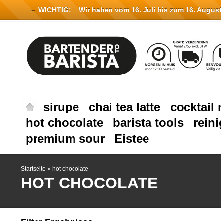
← WICHTIG:
Wir haben vom 16. Juli bis zum 16. August 
sirupe
chai tea latte
cocktail 
hot chocolate
barista tools
rein
premium sour
Eistee
Startseite
»
hot chocolate
HOT CHOCOLATE