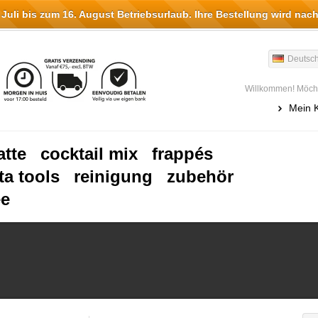
li bis zum 16. August Betriebsurlaub. Ihre Bestellung wird nach
Deutsc
Willkommen! Möcht
Mein 
atte
cocktail mix
frappés
ta tools
reinigung
zubehör
ee