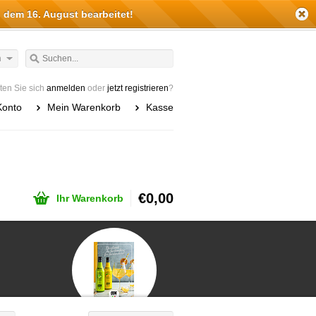
 dem 16. August bearbeitet!
h
en Sie sich
anmelden
oder
jetzt registrieren
?
Konto
Mein Warenkorb
Kasse
€0,00
Ihr Warenkorb