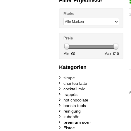
Filter Ergebnisse
Marke
2
Preis
Min: €
0
Max: €
10
Kategorien
sirupe
chai tea latte
cocktail mix
S
frappés
hot chocolate
barista tools
reinigung
zubehör
premium sour
Eistee