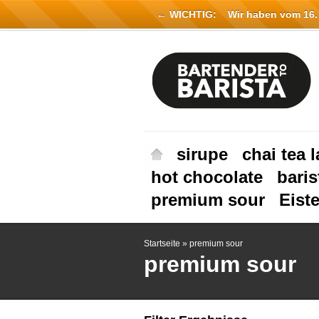
← WICHTIG:
Wir haben vom 16. Ju
sirupe
chai tea l
hot chocolate
baris
premium sour
Eist
Startseite
»
premium sour
premium sour