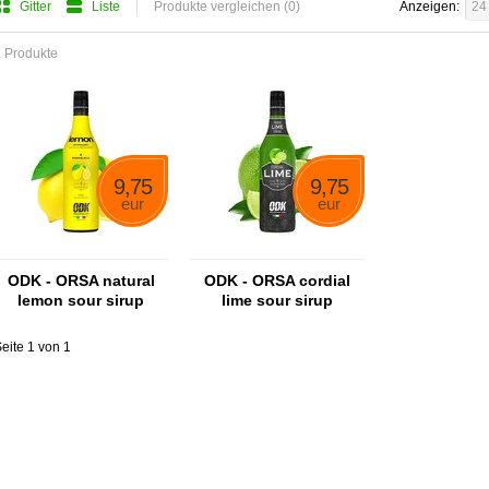
Gitter
Liste
Produkte vergleichen (0)
Anzeigen:
24
 Produkte
9,75
9,75
eur
eur
ODK - ORSA natural
ODK - ORSA cordial
lemon sour sirup
lime sour sirup
eite 1 von 1