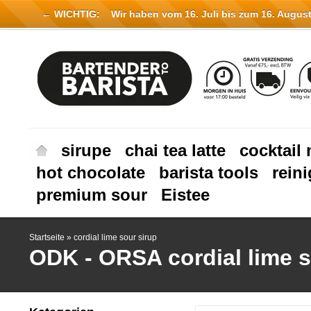
← WICHTIG:
Wir haben vom 16. Juli bis zum 16. August 
sirupe
chai tea latte
cocktail 
hot chocolate
barista tools
rein
premium sour
Eistee
Startseite
»
cordial lime sour sirup
ODK - ORSA
cordial lime 