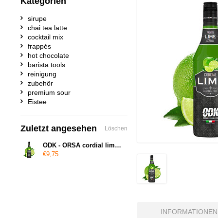
Kategorien
sirupe
chai tea latte
cocktail mix
frappés
hot chocolate
barista tools
reinigung
zubehör
premium sour
Eistee
Zuletzt angesehen
Löschen
ODK - ORSA cordial lime sour sirup
€9,75
INFORMATIONEN