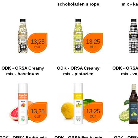
schokoladen sirope
mix - k
13,25
13,25
eur
eur
ODK - ORSA Creamy
ODK - ORSA Creamy
ODK - ORSA
mix - haselnuss
mix - pistazien
mix - va
13,25
13,25
eur
eur
ODK - ORSA Fruity mix
ODK - ORSA Fruity mix
ODK - ORSA