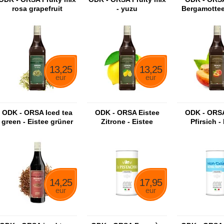
rosa grapefruit
- yuzu
Bergamottee
Bergamotte
13,25
13,25
eur
eur
ODK - ORSA Iced tea
ODK - ORSA Eistee
ODK - ORSA
green - Eistee grüner
Zitrone - Eistee
Pfirsich -
Sirup
Zitronensirup
Pfirsich
14,25
17,95
eur
eur