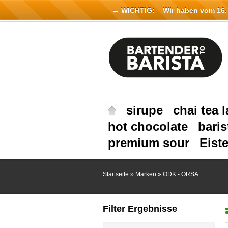
← WICHTIG:
Wir haben vom 16. Ju
sirupe
chai tea l
hot chocolate
baris
premium sour
Eist
Startseite
»
Marken
»
ODK - ORSA
Filter Ergebnisse