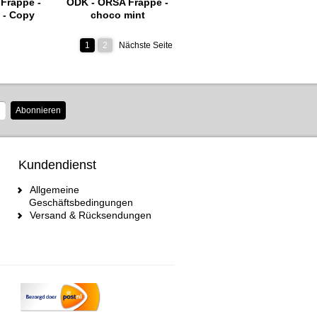
Frappè -
ODK - ORSA Frappè -
 - Copy
choco mint
1
2
Nächste Seite
Abonnieren
Kundendienst
Allgemeine
Geschäftsbedingungen
Versand & Rücksendungen