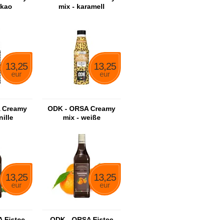
akao
mix - karamell
13,25
13,25
eur
eur
 Creamy
ODK - ORSA Creamy
nille
mix - weiße
schokolade
13,25
13,25
eur
eur
 Eistee
ODK - ORSA Eistee