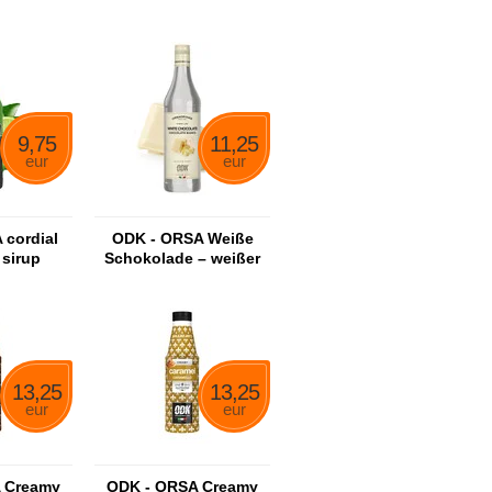
9,75
11,25
eur
eur
 cordial
ODK - ORSA Weiße
 sirup
Schokolade – weißer
Schokoladensirup
13,25
13,25
eur
eur
 Creamy
ODK - ORSA Creamy