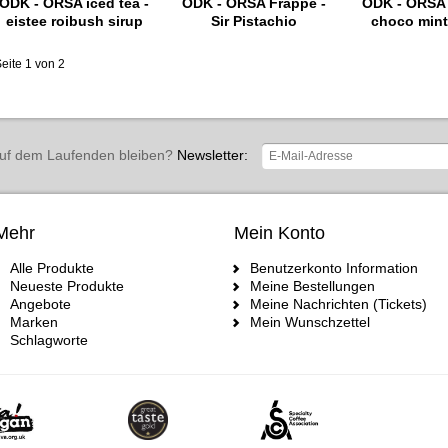
ODK - ORSA iced tea -
ODK - ORSA Frappè -
ODK - ORSA 
eistee roibush sirup
Sir Pistachio
choco mint
eite 1 von 2
uf dem Laufenden bleiben?
Newsletter:
Mehr
Mein Konto
Alle Produkte
Benutzerkonto Information
Neueste Produkte
Meine Bestellungen
Angebote
Meine Nachrichten (Tickets)
Marken
Mein Wunschzettel
Schlagworte