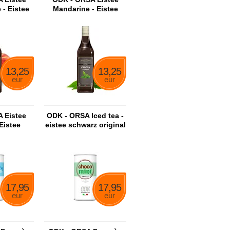
 - Eistee
Mandarine - Eistee
e Sirup
Mandarinensirup
13,25
13,25
eur
eur
 Eistee
ODK - ORSA Iced tea -
 Eistee
eistee schwarz original
sirup
sirup
17,95
17,95
eur
eur