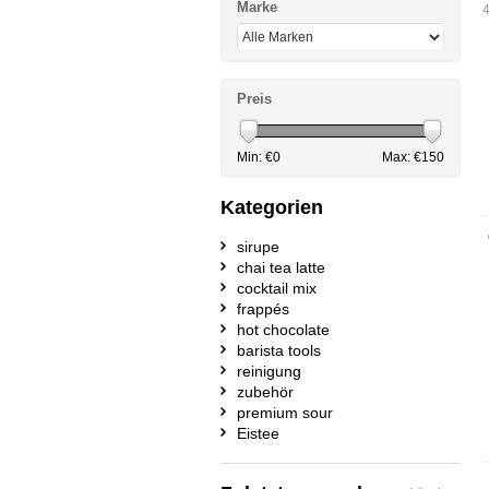
Marke
4
Preis
Min: €
0
Max: €
150
Kategorien
sirupe
chai tea latte
cocktail mix
frappés
hot chocolate
barista tools
reinigung
zubehör
premium sour
Eistee