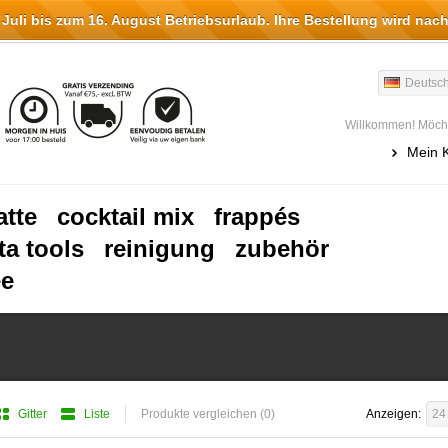
li bis zum 16. August Betriebsurlaub. Ihre Bestellung wird nach
Deutsc
Willkommen! Möcht
Mein 
atte
cocktail mix
frappés
ta tools
reinigung
zubehör
ee
Gitter
Liste
Produkte vergleichen (0)
Anzeigen:
24