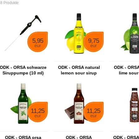
8 Produkte
5,95
9,75
eur
eur
ODK - ORSA schwarze
ODK - ORSA natural
ODK - ORSA
Siruppumpe (10 ml)
lemon sour sirup
lime sour
11,25
11,25
eur
eur
ODK - ORSA orsa
ODK - ORSA
ODK - ORSA