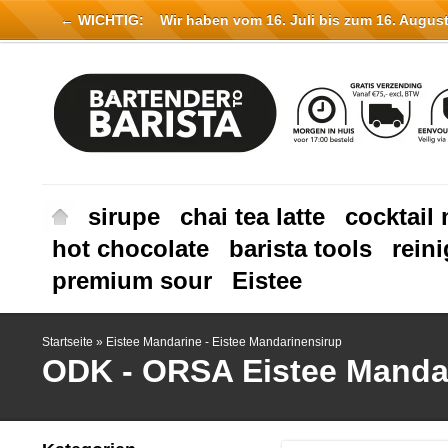
← WICHTIG:
Wir haben vom 16. Juli bis zum 16. August 
sirupe
chai tea latte
cocktail 
hot chocolate
barista tools
rein
premium sour
Eistee
Startseite
»
Eistee Mandarine - Eistee Mandarinensirup
ODK - ORSA
Eistee Manda