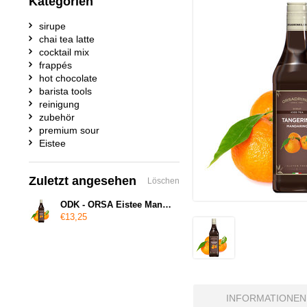
Kategorien
sirupe
chai tea latte
cocktail mix
frappés
hot chocolate
barista tools
reinigung
zubehör
premium sour
Eistee
Zuletzt angesehen
Löschen
ODK - ORSA Eistee Mandarine - Eistee Mandarinensirup
€13,25
INFORMATIONEN