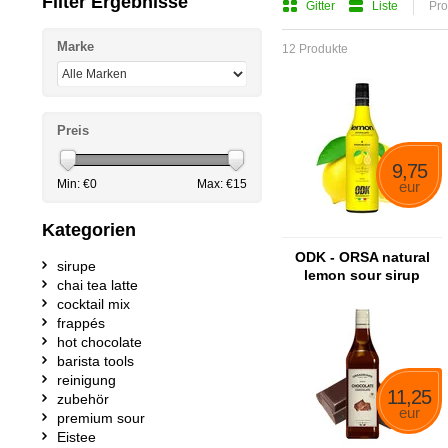
Filter Ergebnisse
Gitter
Liste
Pro
Marke
12 Produkte
Preis
9,75
Min: €
0
Max: €
15
eur
Kategorien
ODK - ORSA natural
sirupe
lemon sour sirup
chai tea latte
cocktail mix
frappés
hot chocolate
barista tools
reinigung
11,25
zubehör
eur
premium sour
Eistee