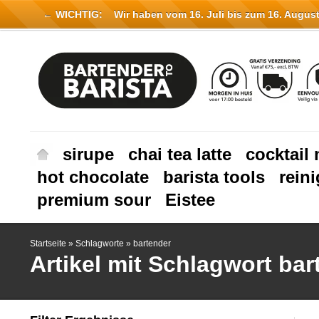
← WICHTIG:
Wir haben vom 16. Juli bis zum 16. August 
sirupe
chai tea latte
cocktail 
hot chocolate
barista tools
rein
premium sour
Eistee
Startseite
»
Schlagworte
»
bartender
Artikel mit Schlagwort bar