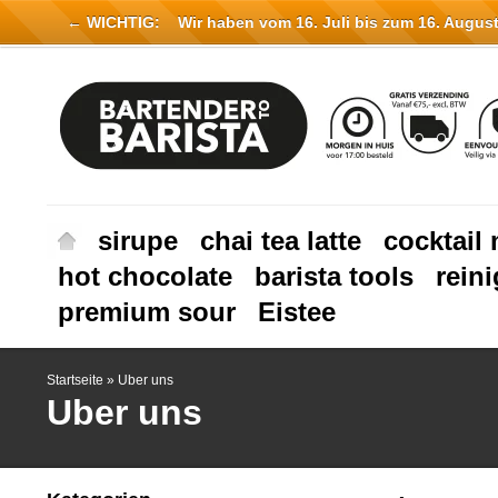
← WICHTIG:
Wir haben vom 16. Juli bis zum 16. August 
sirupe
chai tea latte
cocktail 
hot chocolate
barista tools
rein
premium sour
Eistee
Startseite
»
Uber uns
Uber uns