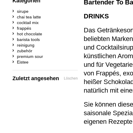
Kategorien
Bartender To Ba
sirupe
DRINKS
chai tea latte
cocktail mix
frappés
Das Getränkesor
hot chocolate
beliebten Marken
barista tools
reinigung
und Cocktailsirup
zubehör
künstlichen Arom
premium sour
Eistee
und für Vegetarie
von Frappés, exo
Zuletzt angesehen
Löschen
heißer Schokolad
natürlich mit eine
Sie können diese 
saisonale Spezial
eigenen Rezepte 