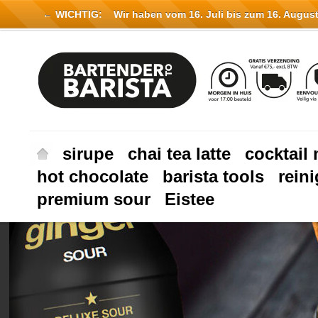
← WICHTIG:
Wir haben vom 16. Juli bis zum 16. August 
sirupe
chai tea latte
cocktail 
hot chocolate
barista tools
rein
premium sour
Eistee