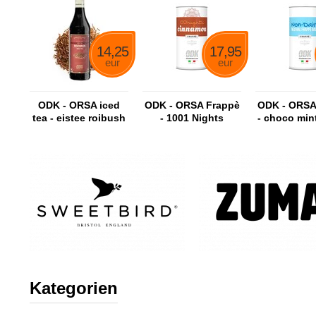
14,25
17,95
eur
eur
ODK - ORSA iced
ODK - ORSA Frappè
ODK - ORSA
tea - eistee roibush
- 1001 Nights
- choco min
sirup
Cinnamon - Copy
Kategorien