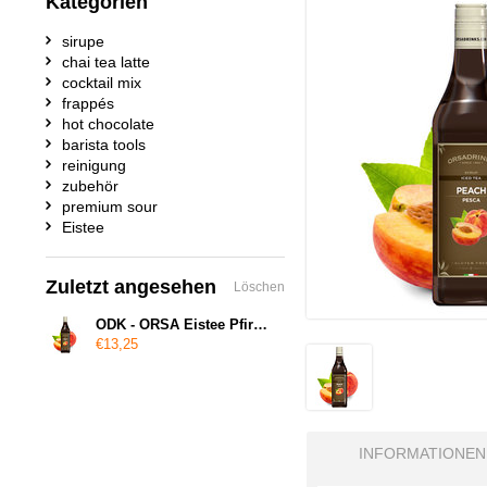
Kategorien
sirupe
chai tea latte
cocktail mix
frappés
hot chocolate
barista tools
reinigung
zubehör
premium sour
Eistee
Zuletzt angesehen
Löschen
ODK - ORSA Eistee Pfirsich - Eistee Pfirsichsirup
€13,25
INFORMATIONEN