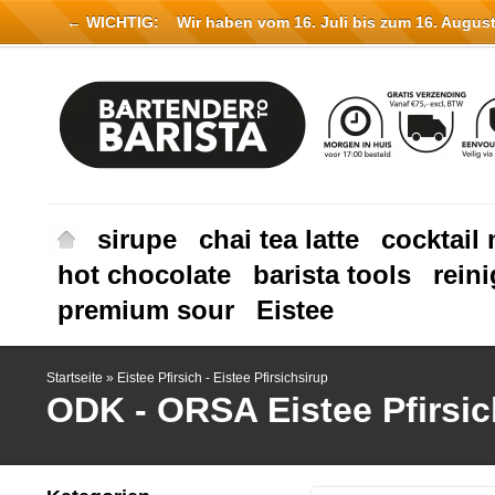
← WICHTIG:
Wir haben vom 16. Juli bis zum 16. August 
sirupe
chai tea latte
cocktail 
hot chocolate
barista tools
rein
premium sour
Eistee
Startseite
»
Eistee Pfirsich - Eistee Pfirsichsirup
ODK - ORSA
Eistee Pfirsic