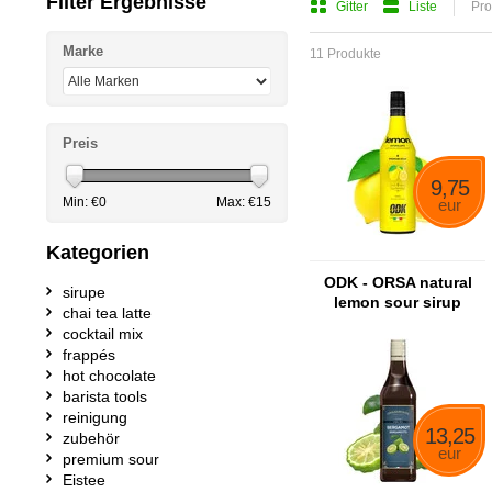
Filter Ergebnisse
Gitter
Liste
Pro
Marke
11 Produkte
Preis
9,75
Min: €
0
Max: €
15
eur
Kategorien
ODK - ORSA natural
sirupe
lemon sour sirup
chai tea latte
cocktail mix
frappés
hot chocolate
barista tools
reinigung
13,25
zubehör
eur
premium sour
Eistee