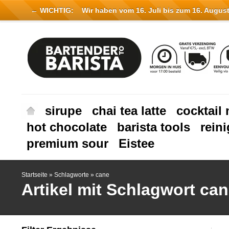
← WICHTIG:
Wir haben vom 16. Juli bis zum 16. August 
sirupe
chai tea latte
cocktail 
hot chocolate
barista tools
rein
premium sour
Eistee
Startseite
»
Schlagworte
»
cane
Artikel mit Schlagwort ca