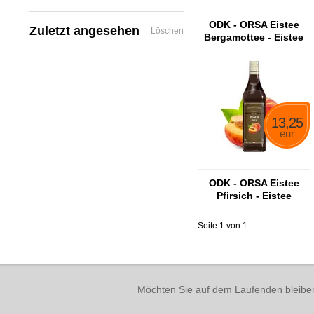
ODK - ORSA Eistee
Zuletzt angesehen
Löschen
Bergamottee - Eistee
Bergamottee Sirup
13,25
eur
ODK - ORSA Eistee
Pfirsich - Eistee
Pfirsichsirup
Seite 1 von 1
Möchten Sie auf dem Laufenden bleibe