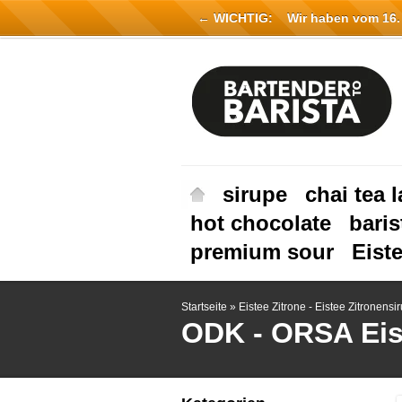
← WICHTIG:
Wir haben vom 16. Ju
sirupe
chai tea l
hot chocolate
baris
premium sour
Eist
Startseite
»
Eistee Zitrone - Eistee Zitronensi
ODK - ORSA
Eis