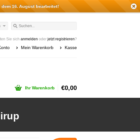
 dem 16. August bearbeitet!
h
en Sie sich
anmelden
oder
jetzt registrieren
?
Konto
Mein Warenkorb
Kasse
€0,00
Ihr Warenkorb
sirup