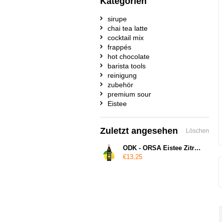
Kategorien
sirupe
chai tea latte
cocktail mix
frappés
hot chocolate
barista tools
reinigung
zubehör
premium sour
Eistee
Zuletzt angesehen
Löschen
ODK - ORSA Eistee Zitrone - Eistee Zitronensirup
€13,25