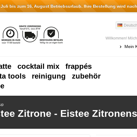
li bis zum 16. August Betriebsurlaub. Ihre Bestellung wird nach
Deutsc
Willkommen! Möcht
Mein 
atte
cocktail mix
frappés
ta tools
reinigung
zubehör
ee
rup
tee Zitrone - Eistee Zitronen