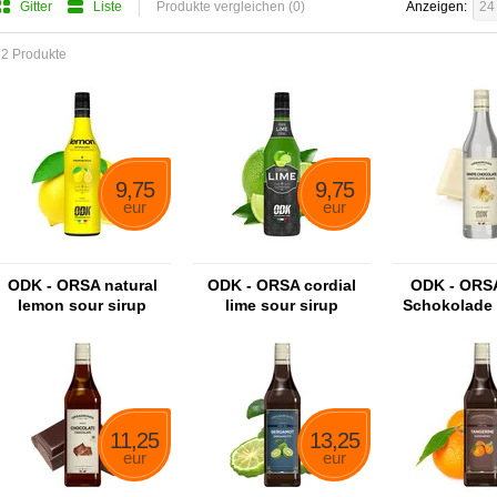
Gitter
Liste
Produkte vergleichen (0)
Anzeigen:
24
2 Produkte
9,75
9,75
eur
eur
ODK - ORSA natural
ODK - ORSA cordial
ODK - ORS
lemon sour sirup
lime sour sirup
Schokolade 
Schokolad
11,25
13,25
eur
eur