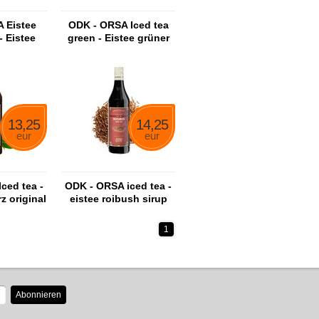
 Eistee
ODK - ORSA Iced tea
- Eistee
green - Eistee grüner
nsirup
Sirup
13,25
14,25
eur
eur
ced tea -
ODK - ORSA iced tea -
z original
eistee roibush sirup
p
1
Abonnieren