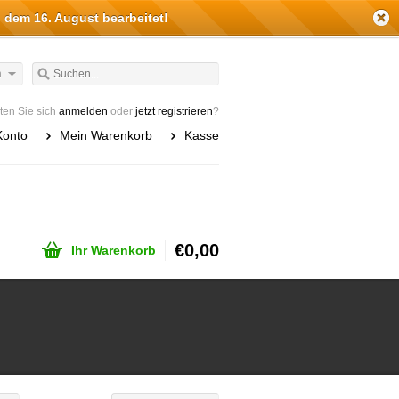
 dem 16. August bearbeitet!
h
en Sie sich
anmelden
oder
jetzt registrieren
?
Konto
Mein Warenkorb
Kasse
€0,00
Ihr Warenkorb