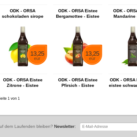
ODK - ORSA
ODK - ORSA Eistee
ODK - ORSA
schokoladen sirope
Bergamottee - Eistee
Mandarine 
Bergamottee Sirup
Mandarine
13,25
13,25
eur
eur
ODK - ORSA Eistee
ODK - ORSA Eistee
ODK - ORSA I
Zitrone - Eistee
Pfirsich - Eistee
eistee schwar
Zitronensirup
Pfirsichsirup
siru
eite 1 von 1
uf dem Laufenden bleiben?
Newsletter: