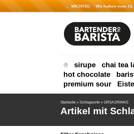
← WICHTIG:
Wir haben vom 16. Ju
sirupe
chai tea l
hot chocolate
baris
premium sour
Eist
Startseite
»
Schlagworte
»
ORSA DRINKS
Artikel mit Sc