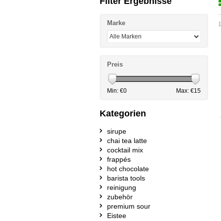
Filter Ergebnisse
Marke
1
Preis
Min: €
0
Max: €
15
Kategorien
sirupe
chai tea latte
cocktail mix
frappés
hot chocolate
barista tools
reinigung
zubehör
premium sour
Eistee