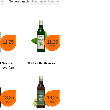
Sortieren nach:
Niedrigster Preis
11,25
11,25
eur
eur
A Weiße
ODK - ORSA orsa
– weißer
ensirup
13,25
13,25
eur
eur