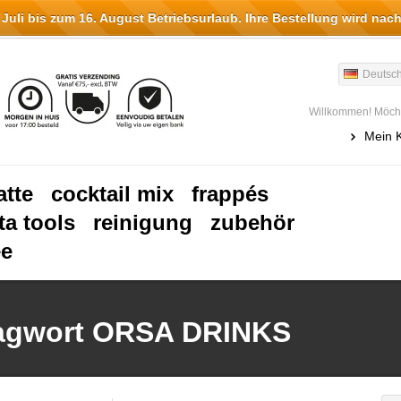
li bis zum 16. August Betriebsurlaub. Ihre Bestellung wird nach
Deutsc
Willkommen! Möcht
Mein 
atte
cocktail mix
frappés
ta tools
reinigung
zubehör
ee
hlagwort ORSA DRINKS