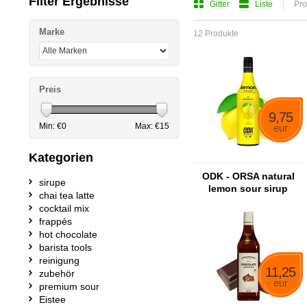
Filter Ergebnisse
Gitter
Liste
Pro
Marke
12 Produkte
Preis
9,75
Min: €
0
Max: €
15
eur
Kategorien
ODK - ORSA natural
sirupe
lemon sour sirup
chai tea latte
cocktail mix
frappés
hot chocolate
barista tools
reinigung
11,25
zubehör
eur
premium sour
Eistee