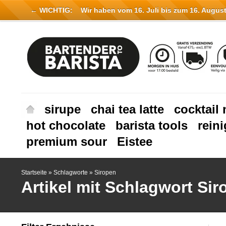
← WICHTIG:
Wir haben vom 16. Juli bis zum 16. August 
sirupe
chai tea latte
cocktail 
hot chocolate
barista tools
rein
premium sour
Eistee
Startseite
»
Schlagworte
»
Siropen
Artikel mit Schlagwort Si