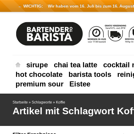
← WICHTIG:
Wir haben vom 16. Juli bis zum 16. August 
sirupe
chai tea latte
cocktail 
hot chocolate
barista tools
rein
premium sour
Eistee
Startseite
»
Schlagworte
»
Koffie
Artikel mit Schlagwort Kof