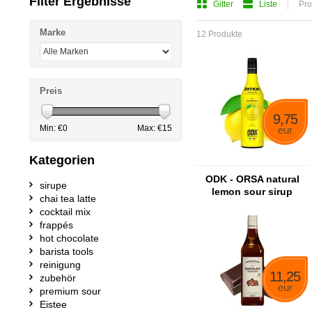
Filter Ergebnisse
Gitter
Liste
Pro
Marke
12 Produkte
Preis
9,75
Min: €
0
Max: €
15
eur
Kategorien
ODK - ORSA natural
sirupe
lemon sour sirup
chai tea latte
cocktail mix
frappés
hot chocolate
barista tools
reinigung
11,25
zubehör
eur
premium sour
Eistee