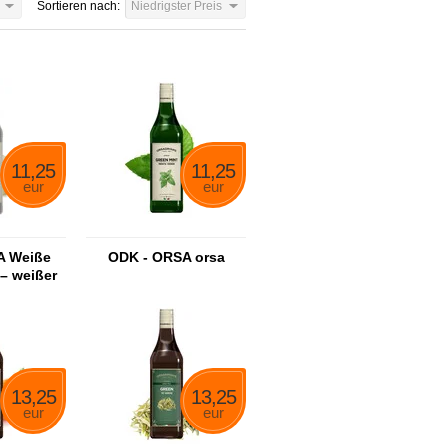
Sortieren nach:
Niedrigster Preis
11,25
11,25
eur
eur
A Weiße
ODK - ORSA orsa
– weißer
ensirup
13,25
13,25
eur
eur