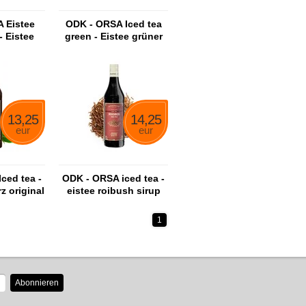
 Eistee
ODK - ORSA Iced tea
- Eistee
green - Eistee grüner
nsirup
Sirup
13,25
14,25
eur
eur
ced tea -
ODK - ORSA iced tea -
z original
eistee roibush sirup
p
1
Abonnieren