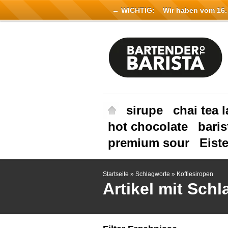
← WICHTIG:
Wir haben vom 16. Ju
sirupe
chai tea l
hot chocolate
baris
premium sour
Eist
Startseite
»
Schlagworte
»
Koffiesiropen
Artikel mit Sch