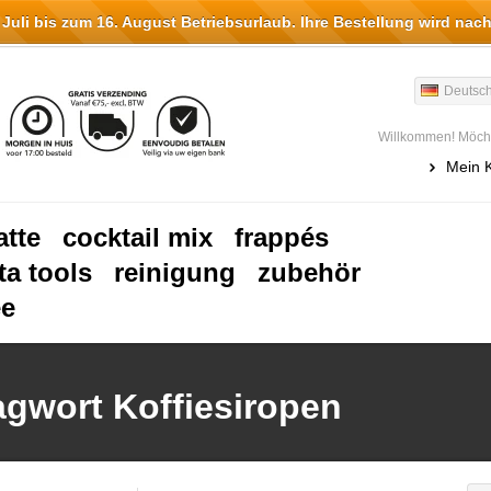
li bis zum 16. August Betriebsurlaub. Ihre Bestellung wird nach
Deutsc
Willkommen! Möcht
Mein 
atte
cocktail mix
frappés
ta tools
reinigung
zubehör
ee
lagwort Koffiesiropen