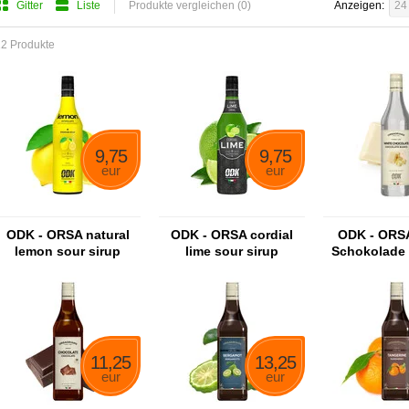
Gitter
Liste
Produkte vergleichen (0)
Anzeigen:
24
2 Produkte
9,75
9,75
eur
eur
ODK - ORSA natural
ODK - ORSA cordial
ODK - ORS
lemon sour sirup
lime sour sirup
Schokolade 
Schokolad
11,25
13,25
eur
eur