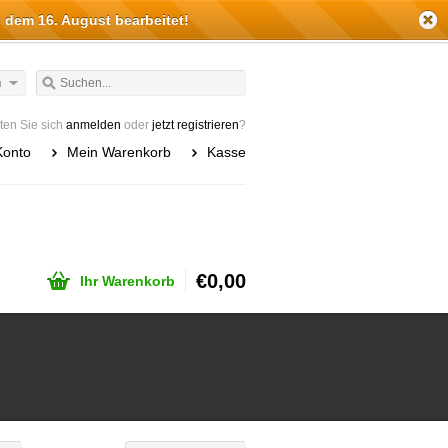
 dem 16. August bearbeitet!
h
en Sie sich
anmelden
oder
jetzt registrieren
?
Konto
Mein Warenkorb
Kasse
€0,00
Ihr Warenkorb