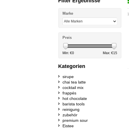
Filter Ergebnisse
Marke
1
Preis
Min: €
0
Max: €
15
Kategorien
sirupe
chai tea latte
cocktail mix
frappés
hot chocolate
barista tools
reinigung
zubehör
premium sour
Eistee