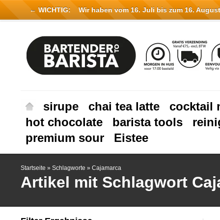
← WICHTIG:
Wir haben vom 16. Juli bis zum 16. August 
sirupe
chai tea latte
cocktail 
hot chocolate
barista tools
rein
premium sour
Eistee
Startseite
»
Schlagworte
»
Cajamarca
Artikel mit Schlagwort Ca