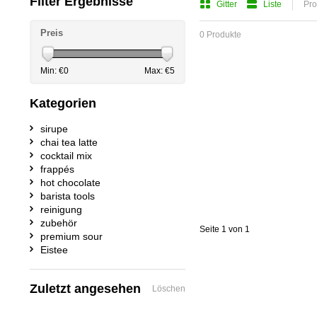
Filter Ergebnisse
Gitter
Liste
Pro
Preis
0 Produkte
Min: €
0
Max: €
5
Kategorien
sirupe
chai tea latte
cocktail mix
frappés
hot chocolate
barista tools
reinigung
zubehör
Seite 1 von 1
premium sour
Eistee
Zuletzt angesehen
Löschen