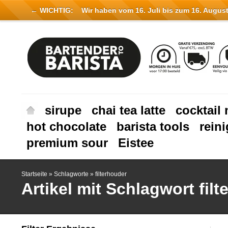
← WICHTIG:
Wir haben vom 16. Juli bis zum 16. August 
sirupe
chai tea latte
cocktail 
hot chocolate
barista tools
rein
premium sour
Eistee
Startseite
»
Schlagworte
»
filterhouder
Artikel mit Schlagwort fil