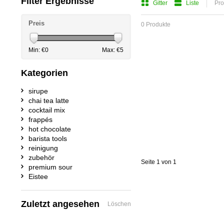
Filter Ergebnisse
Gitter
Liste
Pro
Preis
0 Produkte
Min: €
0
Max: €
5
Kategorien
sirupe
chai tea latte
cocktail mix
frappés
hot chocolate
barista tools
reinigung
zubehör
Seite 1 von 1
premium sour
Eistee
Zuletzt angesehen
Löschen