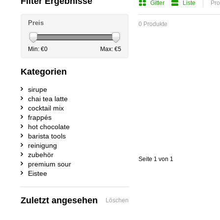
Filter Ergebnisse
Gitter
Liste
Pro
Preis
0 Produkte
Min: €
0
Max: €
5
Kategorien
sirupe
chai tea latte
cocktail mix
frappés
hot chocolate
barista tools
reinigung
zubehör
Seite 1 von 1
premium sour
Eistee
Zuletzt angesehen
Löschen