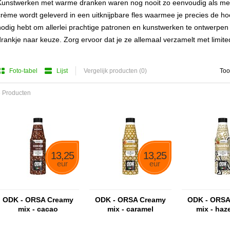
Kunstwerken met warme dranken waren nog nooit zo eenvoudig als met
crème wordt geleverd in een uitknijpbare fles waarmee je precies de h
nodig hebt om allerlei prachtige patronen en kunstwerken te ontwerpen 
drankje naar keuze. Zorg ervoor dat je ze allemaal verzamelt met limite
Foto-tabel
Lijst
Vergelijk producten (0)
Too
 Producten
13,25
13,25
eur
eur
ODK - ORSA Creamy
ODK - ORSA Creamy
ODK - ORSA
mix - cacao
mix - caramel
mix - haz