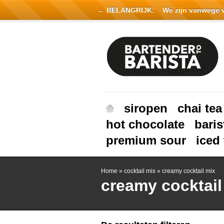
← BELANGRIJK:
We zijn vanwege vak
siropen
chai tea
hot chocolate
baris
premium sour
iced 
Home
»
cocktail mix
»
creamy cocktail mix
creamy cocktail