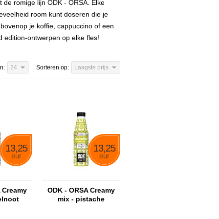
 de romige lijn ODK - ORSA. Elke
oeveelheid room kunt doseren die je
bovenop je koffie, cappuccino of een
d edition-ontwerpen op elke fles!
n:
24
Sorteren op:
Laagste prijs
13,25
13,25
eur
eur
 Creamy
ODK - ORSA Creamy
elnoot
mix - pistache