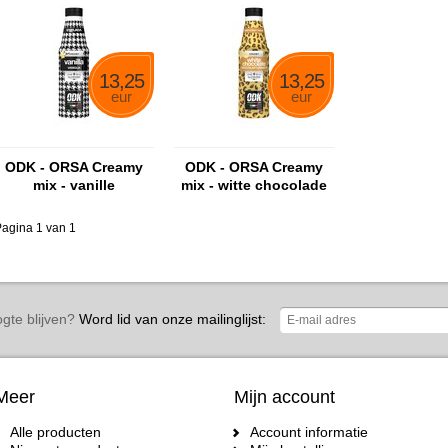
13,25
13,25
eur
eur
ODK - ORSA Creamy
ODK - ORSA Creamy
mix - vanille
mix - witte chocolade
agina 1 van 1
gte blijven?
Word lid van onze mailinglijst:
Meer
Mijn account
Alle producten
Account informatie