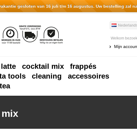
antie gesloten van 16 juli t/m 16 augustus. Uw bestelling zal n
Nederland
Welkom bezoeke
Mijn accoun
 latte
cocktail mix
frappés
ta tools
cleaning
accessoires
tea
 mix