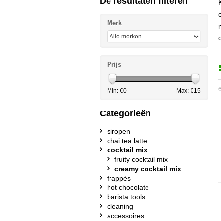
De resultaten filteren
Merk
Prijs
6
Min: €
0
Max: €
15
Categorieën
siropen
chai tea latte
cocktail mix
fruity cocktail mix
creamy cocktail mix
frappés
hot chocolate
barista tools
cleaning
accessoires