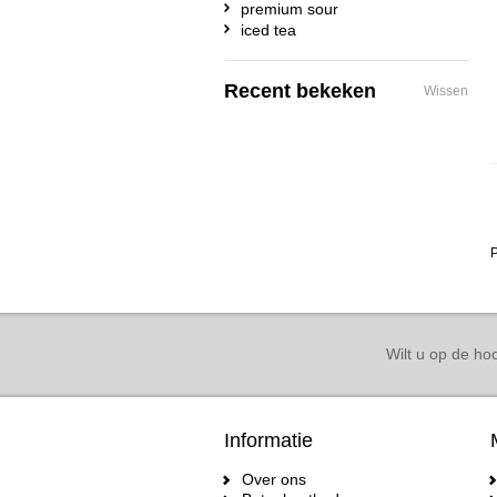
premium sour
iced tea
Recent bekeken
Wissen
P
Wilt u op de hoo
Informatie
Over ons