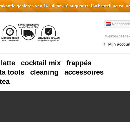
antie gesloten van 16 juli t/m 16 augustus. Uw bestelling zal n
Nederland
Welkom bezoeke
Mijn accoun
 latte
cocktail mix
frappés
ta tools
cleaning
accessoires
tea