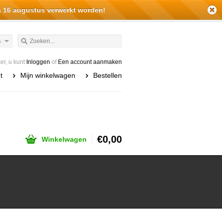
a 16 augustus verwerkt worden!
s
r, u kunt
Inloggen
of
Een account aanmaken
t
Mijn winkelwagen
Bestellen
€0,00
Winkelwagen