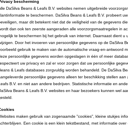
Privacy bescherming
Alle DaSilva Beans & Leafs B.V. websites nemen uitgebreide voorzorg
klantinformatie te beschermen. DaSilva Beans & Leafs B.V. probeert u
beveiligen, maar dit betekent niet dat de veiligheid van de gegevens di
wordt dan ook ten zeerste aangeraden alle voorzorgsmaatregelen in 
mogelijk te beschermen bij het gebruik van internet. Daarnaast dient 
wijzigen. Door het invoeren van persoonlijke gegevens op de DaSilva Be
voorbeeld gebruik te maken van de automatische vraag-en-antwoord mo
deze persoonlijke gegevens worden opgeslagen in één of meer databas
respecteert uw privacy en zal er voor zorgen dat uw persoonlijke geg
Beans & Leafs databases zorgvuldig worden behandeld. De DaSilva Bea
aangeleverde persoonlijke gegevens alleen ter beschikking stellen aan
Leafs B.V. en niet aan andere bedrijven. Statistische informatie en an
DaSilva Beans & Leafs B.V. websites en haar bezoekers kunnen wel aa
gesteld.
Cookies
Websites maken gebruik van zogenaamde "cookies", kleine stukjes infor
achterblijven. Een cookie is een klein tekstbestand, met informatie over 