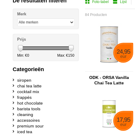
De resultaten filteren
Foto-tabel
Lijst
Merk
84 Producten
Prijs
24,95
Min: €
0
Max: €
150
eur
Categorieën
ODK - ORSA Vanilla
siropen
Chai Tea Latte
chai tea latte
cocktail mix
frappés
hot chocolate
barista tools
cleaning
17,95
accessoires
eur
premium sour
iced tea