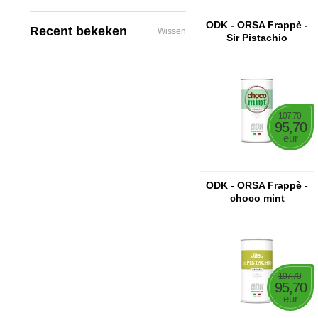
ODK - ORSA Frappè -
Recent bekeken
Wissen
Sir Pistachio
107,70
95,70
eur
ODK - ORSA Frappè -
choco mint
107,70
95,70
eur