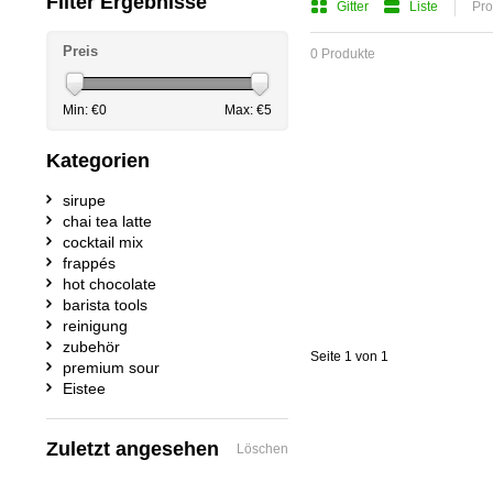
Filter Ergebnisse
Gitter
Liste
Pro
Preis
0 Produkte
Min: €
0
Max: €
5
Kategorien
sirupe
chai tea latte
cocktail mix
frappés
hot chocolate
barista tools
reinigung
zubehör
Seite 1 von 1
premium sour
Eistee
Zuletzt angesehen
Löschen