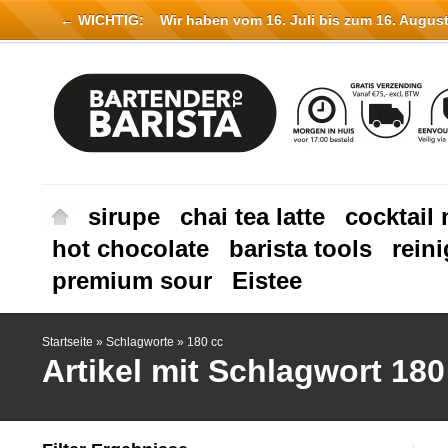
← WICHTIG:
Wir haben vom 16. Juli bis zum 16. August 
sirupe
chai tea latte
cocktail 
hot chocolate
barista tools
rein
premium sour
Eistee
Startseite
»
Schlagworte
»
180 cc
Artikel mit Schlagwort 180