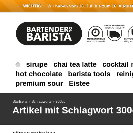
← WICHTIG:
Wir haben vom 16. Juli bis zum 16. August 
sirupe
chai tea latte
cocktail 
hot chocolate
barista tools
rein
premium sour
Eistee
Startseite
»
Schlagworte
»
300cc
Artikel mit Schlagwort 30