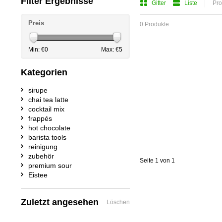
Filter Ergebnisse
Gitter
Liste
Pro
Preis
0 Produkte
Min: €
0
Max: €
5
Kategorien
sirupe
chai tea latte
cocktail mix
frappés
hot chocolate
barista tools
reinigung
zubehör
Seite 1 von 1
premium sour
Eistee
Zuletzt angesehen
Löschen