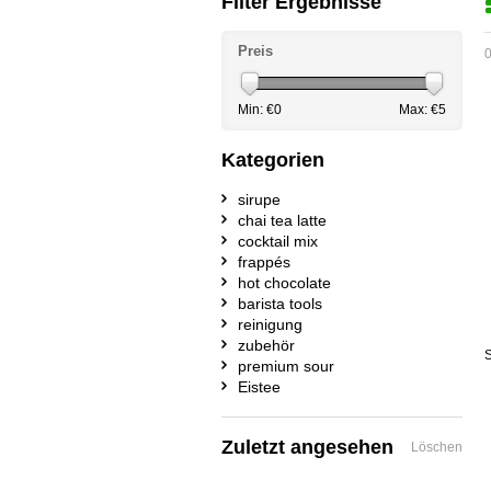
Filter Ergebnisse
Preis
0
Min: €
0
Max: €
5
Kategorien
sirupe
chai tea latte
cocktail mix
frappés
hot chocolate
barista tools
reinigung
zubehör
S
premium sour
Eistee
Zuletzt angesehen
Löschen