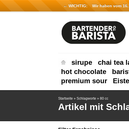
← WICHTIG:
Wir haben vom 16. Ju
sirupe
chai tea l
hot chocolate
baris
premium sour
Eist
Startseite
»
Schlagworte
»
80 cc
Artikel mit Schl