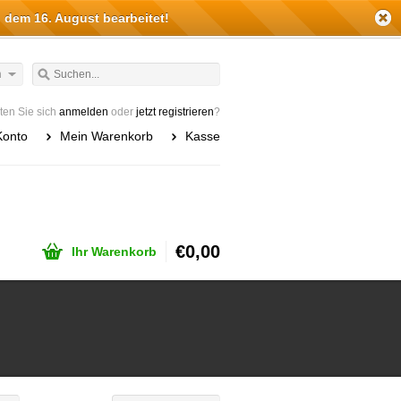
 dem 16. August bearbeitet!
h
en Sie sich
anmelden
oder
jetzt registrieren
?
Konto
Mein Warenkorb
Kasse
€0,00
Ihr Warenkorb