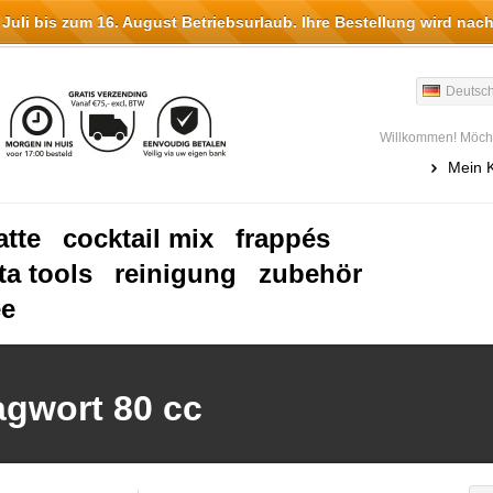
li bis zum 16. August Betriebsurlaub. Ihre Bestellung wird nach
Deutsc
Willkommen! Möcht
Mein 
atte
cocktail mix
frappés
ta tools
reinigung
zubehör
ee
agwort 80 cc