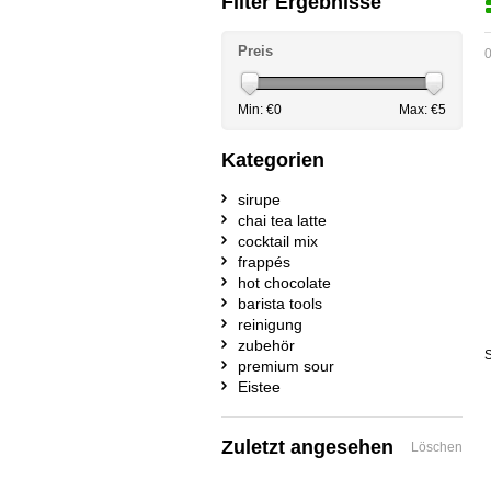
Filter Ergebnisse
Preis
0
Min: €
0
Max: €
5
Kategorien
sirupe
chai tea latte
cocktail mix
frappés
hot chocolate
barista tools
reinigung
zubehör
S
premium sour
Eistee
Zuletzt angesehen
Löschen