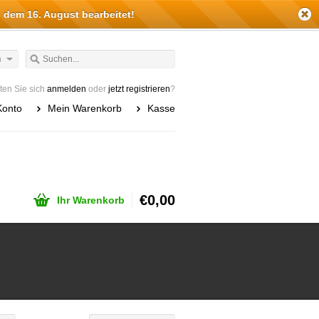
 dem 16. August bearbeitet!
h
en Sie sich
anmelden
oder
jetzt registrieren
?
Konto
Mein Warenkorb
Kasse
€0,00
Ihr Warenkorb