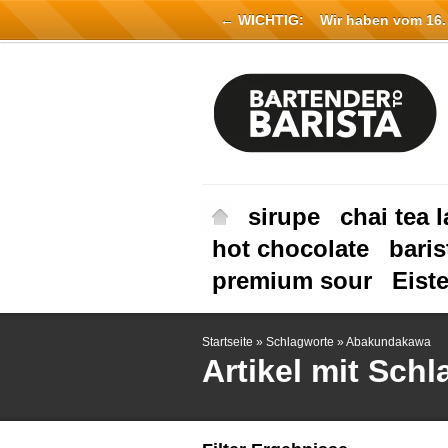
← WICHTIG:
Wir haben vom 16. Ju
sirupe
chai tea l
hot chocolate
baris
premium sour
Eist
Startseite
»
Schlagworte
»
Abakundakawa
Artikel mit Sc