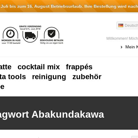
li bis zum 16. August Betriebsurlaub. Ihre Bestellung wird nach
Deutsc
Willkommen! Möcht
Mein 
atte
cocktail mix
frappés
ta tools
reinigung
zubehör
ee
hlagwort Abakundakawa