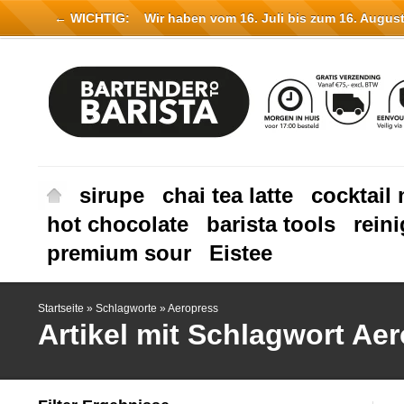
← WICHTIG:
Wir haben vom 16. Juli bis zum 16. August 
sirupe
chai tea latte
cocktail 
hot chocolate
barista tools
rein
premium sour
Eistee
Startseite
»
Schlagworte
»
Aeropress
Artikel mit Schlagwort Ae