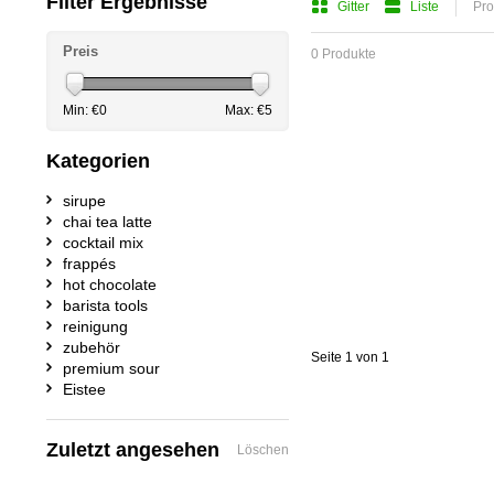
Filter Ergebnisse
Gitter
Liste
Pro
Preis
0 Produkte
Min: €
0
Max: €
5
Kategorien
sirupe
chai tea latte
cocktail mix
frappés
hot chocolate
barista tools
reinigung
zubehör
Seite 1 von 1
premium sour
Eistee
Zuletzt angesehen
Löschen