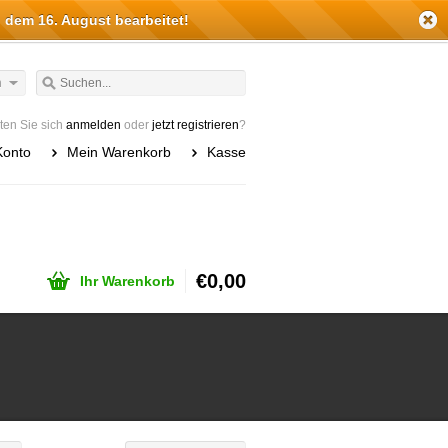
 dem 16. August bearbeitet!
h
en Sie sich
anmelden
oder
jetzt registrieren
?
Konto
Mein Warenkorb
Kasse
€0,00
Ihr Warenkorb