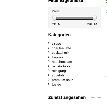
Filter Ergebnisse
Preis
0
Min: €
0
Max: €
5
Kategorien
sirupe
chai tea latte
cocktail mix
frappés
hot chocolate
barista tools
reinigung
zubehör
S
premium sour
Eistee
Zuletzt angesehen
Löschen