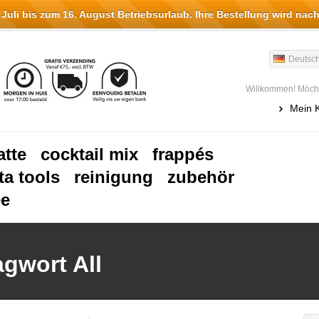
li bis zum 16. August Betriebsurlaub. Ihre Bestellung wird nach
Deutsc
Willkommen! Möcht
Mein 
atte
cocktail mix
frappés
ta tools
reinigung
zubehör
ee
agwort All