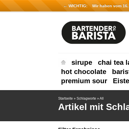
← WICHTIG:
Wir haben vom 16. Ju
sirupe
chai tea l
hot chocolate
baris
premium sour
Eist
Startseite
»
Schlagworte
»
All
Artikel mit Schl