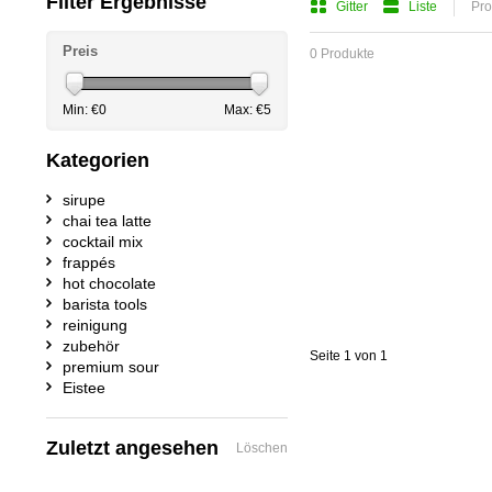
Filter Ergebnisse
Gitter
Liste
Pro
Preis
0 Produkte
Min: €
0
Max: €
5
Kategorien
sirupe
chai tea latte
cocktail mix
frappés
hot chocolate
barista tools
reinigung
zubehör
Seite 1 von 1
premium sour
Eistee
Zuletzt angesehen
Löschen