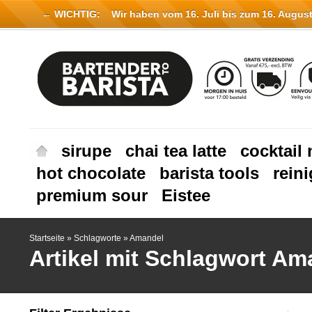
← WICHTIG:
Wir haben vom 16. Juli bis zum 16. August 
sirupe
chai tea latte
cocktail 
hot chocolate
barista tools
rein
premium sour
Eistee
Startseite
»
Schlagworte
»
Amandel
Artikel mit Schlagwort Am