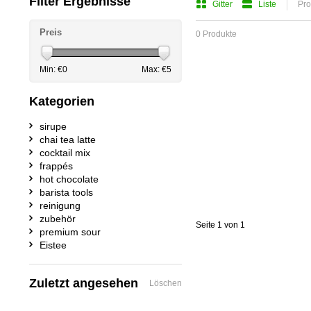
Filter Ergebnisse
Gitter
Liste
Pro
Preis
0 Produkte
Min: €
0
Max: €
5
Kategorien
sirupe
chai tea latte
cocktail mix
frappés
hot chocolate
barista tools
reinigung
zubehör
Seite 1 von 1
premium sour
Eistee
Zuletzt angesehen
Löschen