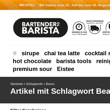
← WICHTIG:
Wir haben vom 16. Juli bis zum 16. August 
sirupe
chai tea latte
cocktail 
hot chocolate
barista tools
rein
premium sour
Eistee
Startseite
»
Schlagworte
»
Beans
Artikel mit Schlagwort Be