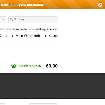
 dem 16. August bearbeitet!
h
en Sie sich
anmelden
oder
jetzt registrieren
?
Konto
Mein Warenkorb
Kasse
€0,00
Ihr Warenkorb