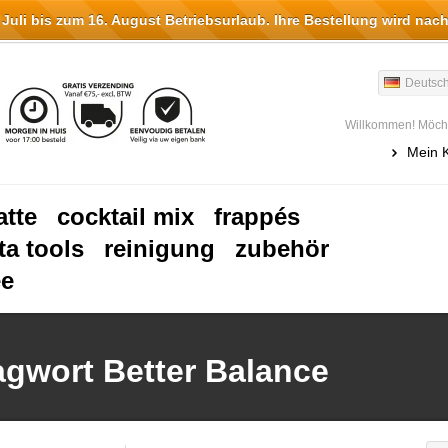
li bis zum 16. August Betriebsurlaub. Ihre Bestellung wird nach
Deutsc
Willkommen! Möcht
Mein 
atte
cocktail mix
frappés
ta tools
reinigung
zubehör
ee
lagwort Better Balance