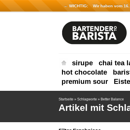
← WICHTIG:
Wir haben vom 16. Ju
sirupe
chai tea l
hot chocolate
baris
premium sour
Eist
Startseite
»
Schlagworte
»
Better Balance
Artikel mit Sch