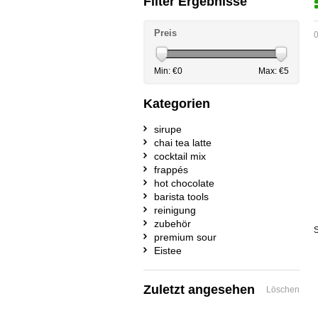
Filter Ergebnisse
Preis
0
Min: €
0
Max: €
5
Kategorien
sirupe
chai tea latte
cocktail mix
frappés
hot chocolate
barista tools
reinigung
zubehör
S
premium sour
Eistee
Zuletzt angesehen
Löschen