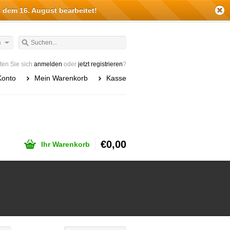
 dem 16. August bearbeitet!
h
en Sie sich
anmelden
oder
jetzt registrieren
?
Konto
Mein Warenkorb
Kasse
€0,00
Ihr Warenkorb