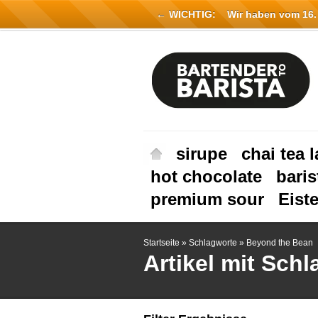
← WICHTIG:
Wir haben vom 16. Ju
sirupe
chai tea l
hot chocolate
baris
premium sour
Eist
Startseite
»
Schlagworte
»
Beyond the Bean
Artikel mit Sch