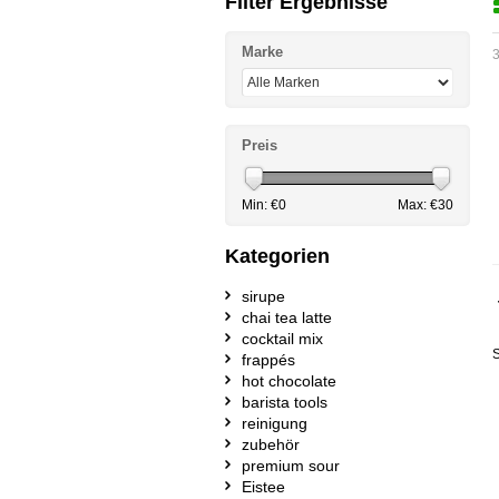
Filter Ergebnisse
Marke
3
Preis
Min: €
0
Max: €
30
Kategorien
sirupe
chai tea latte
cocktail mix
S
frappés
hot chocolate
barista tools
reinigung
zubehör
premium sour
Eistee