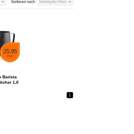
Sortieren nach:
Niedrigster Preis
25,95
eur
 Barista
itcher 1,0
1