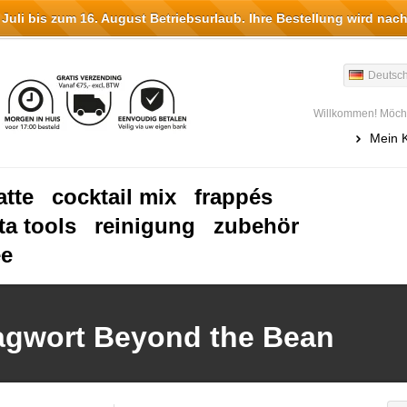
li bis zum 16. August Betriebsurlaub. Ihre Bestellung wird nach
Deutsc
Willkommen! Möcht
Mein 
atte
cocktail mix
frappés
ta tools
reinigung
zubehör
ee
lagwort Beyond the Bean