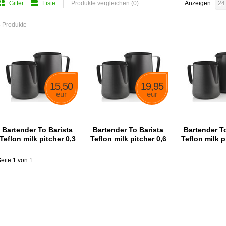
Gitter
Liste
Produkte vergleichen (0)
Anzeigen:
24
 Produkte
15,50
19,95
eur
eur
Bartender To Barista
Bartender To Barista
Bartender To
Teflon milk pitcher 0,3
Teflon milk pitcher 0,6
Teflon milk p
liter
liter
liter
eite 1 von 1