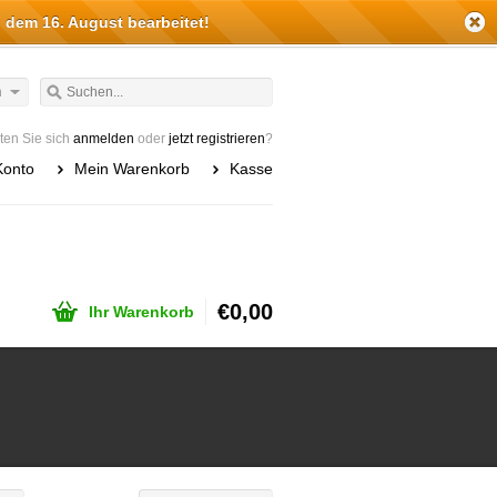
 dem 16. August bearbeitet!
h
en Sie sich
anmelden
oder
jetzt registrieren
?
Konto
Mein Warenkorb
Kasse
€0,00
Ihr Warenkorb