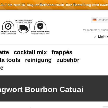
li bis zum 16. August Betriebsurlaub. Ihre Bestellung wird nach
Deutsc
Willkommen! Möcht
Mein 
atte
cocktail mix
frappés
ta tools
reinigung
zubehör
ee
lagwort Bourbon Catuai