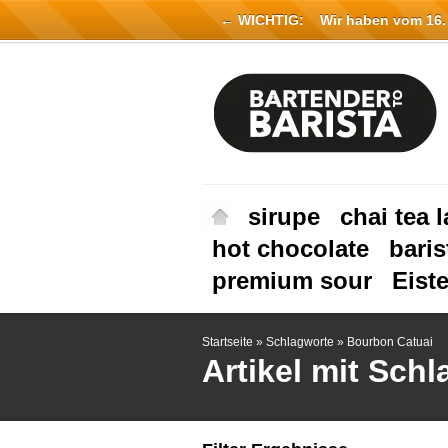
← WICHTIG:
Wir haben vom 16. Ju
sirupe
chai tea l
hot chocolate
baris
premium sour
Eist
Startseite
»
Schlagworte
»
Bourbon Catuai
Artikel mit Sch