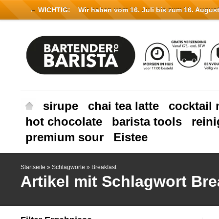
← WICHTIG:
Wir haben vom 16. Juli bis zum 16. August 
sirupe
chai tea latte
cocktail 
hot chocolate
barista tools
rein
premium sour
Eistee
Startseite
»
Schlagworte
»
Breakfast
Artikel mit Schlagwort Bre