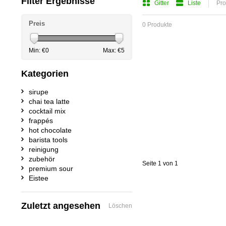
Filter Ergebnisse
Gitter
Liste
Pro
Preis
0 Produkte
Min: €
0
Max: €
5
Kategorien
sirupe
chai tea latte
cocktail mix
frappés
hot chocolate
barista tools
reinigung
zubehör
Seite 1 von 1
premium sour
Eistee
Zuletzt angesehen
Löschen