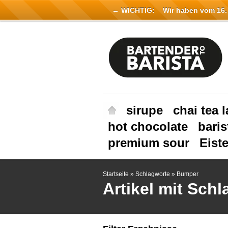
← WICHTIG:
Wir haben vom 16. Ju
sirupe
chai tea l
hot chocolate
baris
premium sour
Eist
Startseite
»
Schlagworte
»
Bumper
Artikel mit Sch