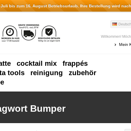
li bis zum 16. August Betriebsurlaub. Ihre Bestellung wird nach
Deutsc
Willkommen! Möcht
Mein 
atte
cocktail mix
frappés
ta tools
reinigung
zubehör
ee
lagwort Bumper