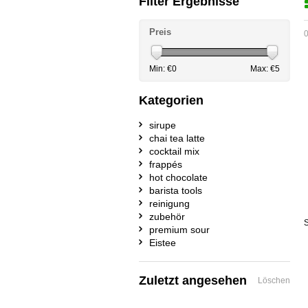
Filter Ergebnisse
Preis
0
Min: €
0
Max: €
5
Kategorien
sirupe
chai tea latte
cocktail mix
frappés
hot chocolate
barista tools
reinigung
zubehör
S
premium sour
Eistee
Zuletzt angesehen
Löschen