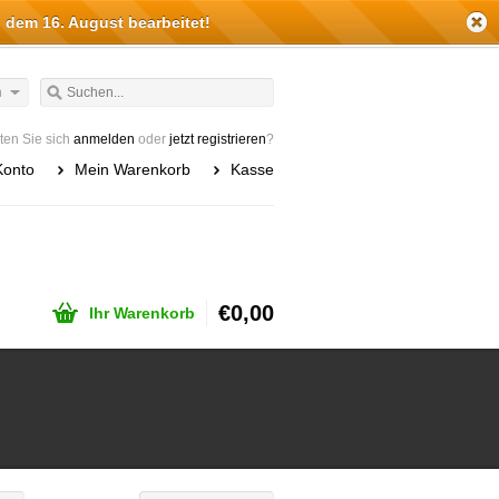
 dem 16. August bearbeitet!
h
en Sie sich
anmelden
oder
jetzt registrieren
?
Konto
Mein Warenkorb
Kasse
€0,00
Ihr Warenkorb