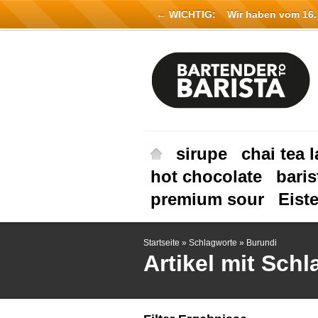
← WICHTIG:
Wir haben vom 16. Ju
sirupe
chai tea l
hot chocolate
baris
premium sour
Eist
Startseite
»
Schlagworte
»
Burundi
Artikel mit Sch