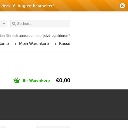
 dem 16. August bearbeitet!
h
en Sie sich
anmelden
oder
jetzt registrieren
?
Konto
Mein Warenkorb
Kasse
€0,00
Ihr Warenkorb