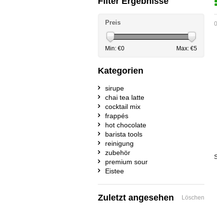
Filter Ergebnisse
Preis
0
Min: €
0
Max: €
5
Kategorien
sirupe
chai tea latte
cocktail mix
frappés
hot chocolate
barista tools
reinigung
zubehör
S
premium sour
Eistee
Zuletzt angesehen
Löschen