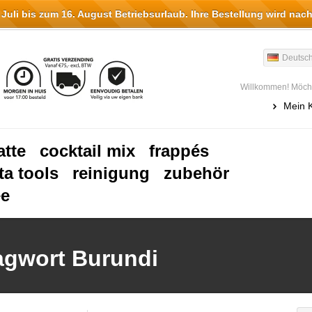
li bis zum 16. August Betriebsurlaub. Ihre Bestellung wird nach
Deutsc
Willkommen! Möcht
Mein 
atte
cocktail mix
frappés
ta tools
reinigung
zubehör
ee
lagwort Burundi