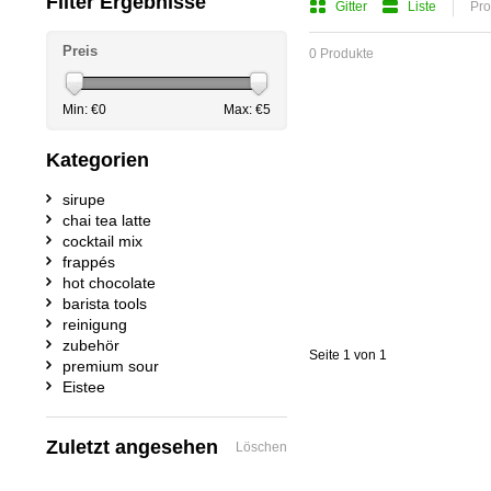
Filter Ergebnisse
Gitter
Liste
Pro
Preis
0 Produkte
Min: €
0
Max: €
5
Kategorien
sirupe
chai tea latte
cocktail mix
frappés
hot chocolate
barista tools
reinigung
zubehör
Seite 1 von 1
premium sour
Eistee
Zuletzt angesehen
Löschen