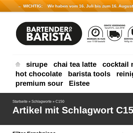
← WICHTIG:
Wir haben vom 16. Juli bis zum 16. August 
sirupe
chai tea latte
cocktail 
hot chocolate
barista tools
rein
premium sour
Eistee
Startseite
»
Schlagworte
»
C150
Artikel mit Schlagwort C1