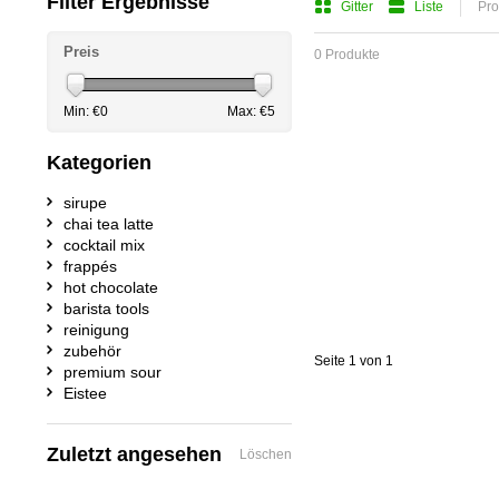
Filter Ergebnisse
Gitter
Liste
Pro
Preis
0 Produkte
Min: €
0
Max: €
5
Kategorien
sirupe
chai tea latte
cocktail mix
frappés
hot chocolate
barista tools
reinigung
zubehör
Seite 1 von 1
premium sour
Eistee
Zuletzt angesehen
Löschen