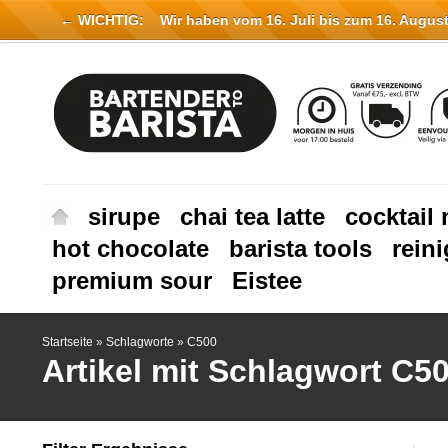
← WICHTIG:
Wir haben vom 16. Juli bis zum 16. August 
sirupe
chai tea latte
cocktail 
hot chocolate
barista tools
rein
premium sour
Eistee
Startseite
»
Schlagworte
»
C500
Artikel mit Schlagwort C5