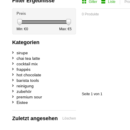
Filter Ergebnisse
Gitter
Liste
Pro
Preis
0 Produkte
Min: €
0
Max: €
5
Kategorien
sirupe
chai tea latte
cocktail mix
frappés
hot chocolate
barista tools
reinigung
zubehör
Seite 1 von 1
premium sour
Eistee
Zuletzt angesehen
Löschen