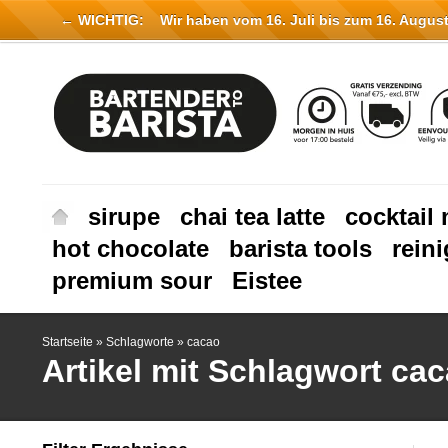
← WICHTIG:
Wir haben vom 16. Juli bis zum 16. August 
sirupe
chai tea latte
cocktail 
hot chocolate
barista tools
rein
premium sour
Eistee
Startseite
»
Schlagworte
»
cacao
Artikel mit Schlagwort ca