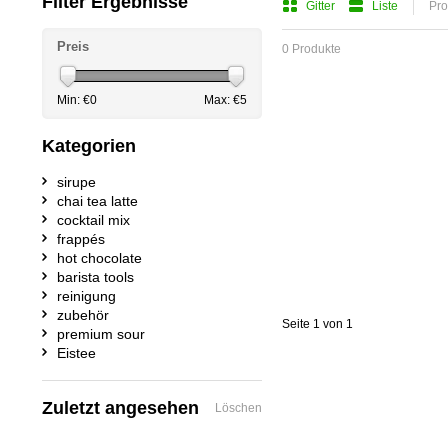
Filter Ergebnisse
Gitter
Liste
Pro
Preis
0 Produkte
Min: €
0
Max: €
5
Kategorien
sirupe
chai tea latte
cocktail mix
frappés
hot chocolate
barista tools
reinigung
zubehör
Seite 1 von 1
premium sour
Eistee
Zuletzt angesehen
Löschen