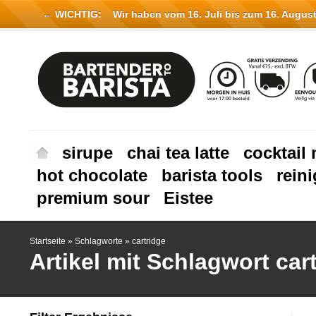
← WICHTIG:
Wir haben vom 16. Juli bis zum 16. August 
sirupe
chai tea latte
cocktail 
hot chocolate
barista tools
rein
premium sour
Eistee
Startseite
»
Schlagworte
»
cartridge
Artikel mit Schlagwort car