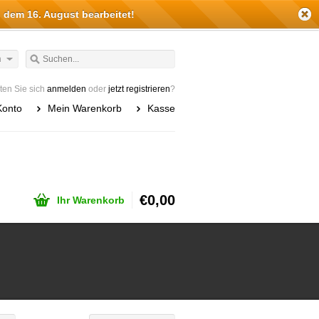
 dem 16. August bearbeitet!
h
en Sie sich
anmelden
oder
jetzt registrieren
?
Konto
Mein Warenkorb
Kasse
€0,00
Ihr Warenkorb