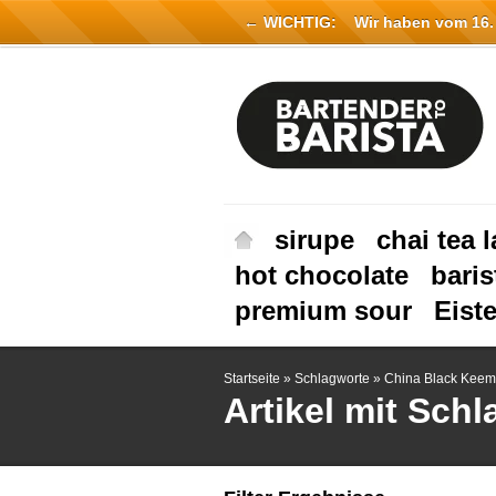
← WICHTIG:
Wir haben vom 16. Ju
sirupe
chai tea l
hot chocolate
baris
premium sour
Eist
Startseite
»
Schlagworte
»
China Black Kee
Artikel mit Sch