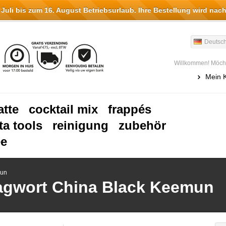
li bis zum 16. August Betriebsurlaub. Ihre Bestellung wird nach
Deutsc
Willkommen! Möcht
Mein 
atte
cocktail mix
frappés
ta tools
reinigung
zubehör
ee
mun
lagwort China Black Keemun