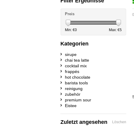
Filter Ergebnisse
Preis
0
Min: €
0
Max: €
5
Kategorien
sirupe
chai tea latte
cocktail mix
frappés
hot chocolate
barista tools
reinigung
zubehör
S
premium sour
Eistee
Zuletzt angesehen
Löschen