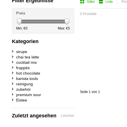
Filter Ergebnisse
Gitter
Liste
Pro
Preis
0 Produkte
Min: €
0
Max: €
5
Kategorien
sirupe
chai tea latte
cocktail mix
frappés
hot chocolate
barista tools
reinigung
zubehör
Seite 1 von 1
premium sour
Eistee
Zuletzt angesehen
Löschen