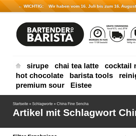
← WICHTIG:
Wir haben vom 16. Juli bis zum 16. August 
sirupe
chai tea latte
cocktail 
hot chocolate
barista tools
rein
premium sour
Eistee
Startseite
»
Schlagworte
»
China Fine Sencha
Artikel mit Schlagwort Ch