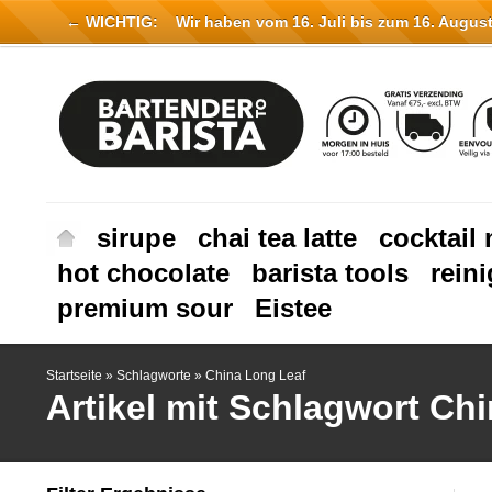
← WICHTIG:
Wir haben vom 16. Juli bis zum 16. August 
sirupe
chai tea latte
cocktail 
hot chocolate
barista tools
rein
premium sour
Eistee
Startseite
»
Schlagworte
»
China Long Leaf
Artikel mit Schlagwort Ch