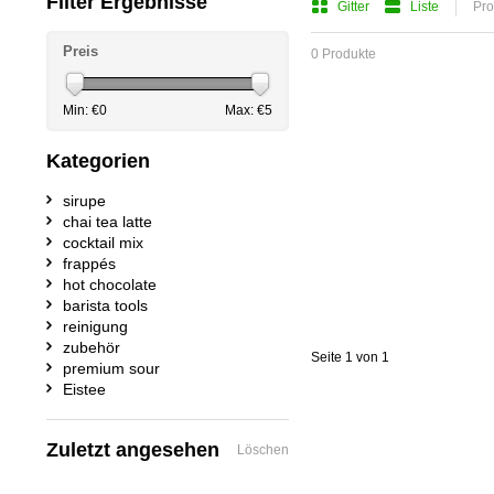
Filter Ergebnisse
Gitter
Liste
Pro
Preis
0 Produkte
Min: €
0
Max: €
5
Kategorien
sirupe
chai tea latte
cocktail mix
frappés
hot chocolate
barista tools
reinigung
zubehör
Seite 1 von 1
premium sour
Eistee
Zuletzt angesehen
Löschen