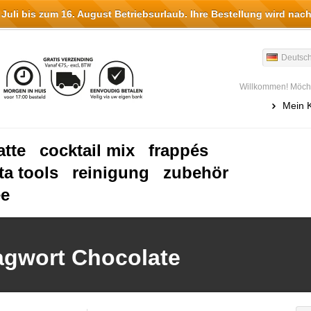
li bis zum 16. August Betriebsurlaub. Ihre Bestellung wird nach
Deutsc
Willkommen! Möcht
Mein 
atte
cocktail mix
frappés
ta tools
reinigung
zubehör
ee
lagwort Chocolate