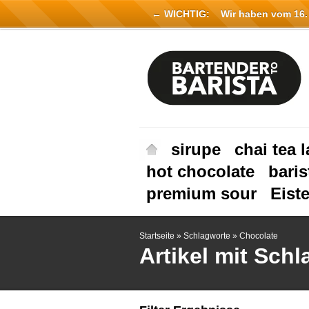
← WICHTIG:
Wir haben vom 16. Ju
sirupe
chai tea l
hot chocolate
baris
premium sour
Eist
Startseite
»
Schlagworte
»
Chocolate
Artikel mit Sch