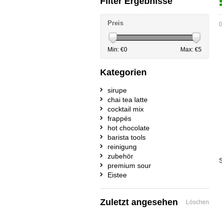
Filter Ergebnisse
Preis
0
Min: €
0
Max: €
5
Kategorien
sirupe
chai tea latte
cocktail mix
frappés
hot chocolate
barista tools
reinigung
zubehör
S
premium sour
Eistee
Zuletzt angesehen
Löschen