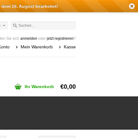
 dem 16. August bearbeitet!
h
en Sie sich
anmelden
oder
jetzt registrieren
?
Konto
Mein Warenkorb
Kasse
€0,00
Ihr Warenkorb