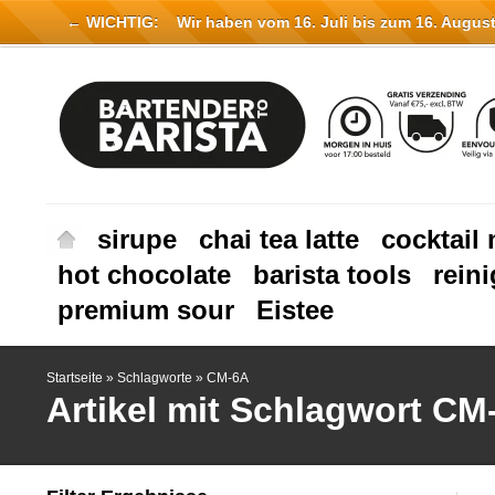
← WICHTIG:
Wir haben vom 16. Juli bis zum 16. August 
sirupe
chai tea latte
cocktail 
hot chocolate
barista tools
rein
premium sour
Eistee
Startseite
»
Schlagworte
»
CM-6A
Artikel mit Schlagwort CM