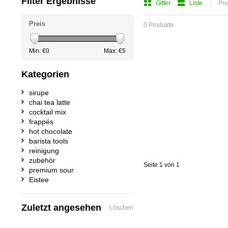
Filter Ergebnisse
Gitter
Liste
Pro
Preis
0 Produkte
Min: €
0
Max: €
5
Kategorien
sirupe
chai tea latte
cocktail mix
frappés
hot chocolate
barista tools
reinigung
zubehör
Seite 1 von 1
premium sour
Eistee
Zuletzt angesehen
Löschen