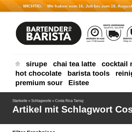
← WICHTIG:
Wir haben vom 16. Juli bis zum 16. August 
sirupe
chai tea latte
cocktail 
hot chocolate
barista tools
rein
premium sour
Eistee
Startseite
»
Schlagworte
»
Costa Rica Tarraz̼
Artikel mit Schlagwort Cos