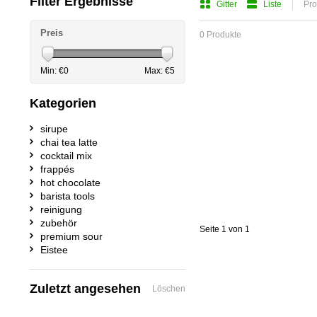
Filter Ergebnisse
Gitter
Liste
Pro
Preis
0 Produkte
Min: €
0
Max: €
5
Kategorien
sirupe
chai tea latte
cocktail mix
frappés
hot chocolate
barista tools
reinigung
zubehör
Seite 1 von 1
premium sour
Eistee
Zuletzt angesehen
Löschen