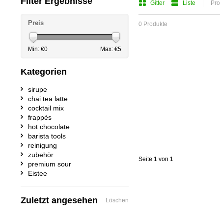
Filter Ergebnisse
Gitter
Liste
Pro
Preis
0 Produkte
Min: €
0
Max: €
5
Kategorien
sirupe
chai tea latte
cocktail mix
frappés
hot chocolate
barista tools
reinigung
zubehör
Seite 1 von 1
premium sour
Eistee
Zuletzt angesehen
Löschen