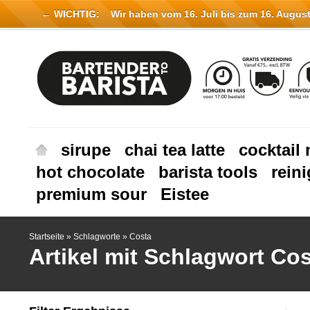
← WICHTIG:
Wir haben vom 16. Juli bis zum 16. August 
sirupe
chai tea latte
cocktail 
hot chocolate
barista tools
rein
premium sour
Eistee
Startseite
»
Schlagworte
»
Costa
Artikel mit Schlagwort Co