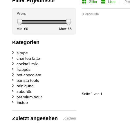
Filter Ergebnisse
Gitter
Liste
Pro
Preis
0 Produkte
Min: €
0
Max: €
5
Kategorien
sirupe
chai tea latte
cocktail mix
frappés
hot chocolate
barista tools
reinigung
zubehör
Seite 1 von 1
premium sour
Eistee
Zuletzt angesehen
Löschen