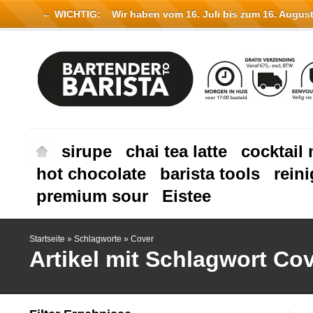
← WICHTIG:
Wir haben vom 16. Juli bis zum 16. August 
sirupe
chai tea latte
cocktail 
hot chocolate
barista tools
rein
premium sour
Eistee
Startseite
»
Schlagworte
»
Cover
Artikel mit Schlagwort Co