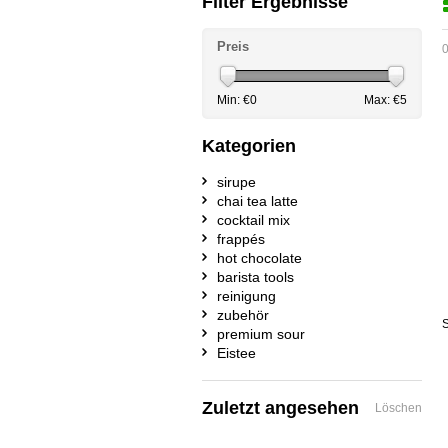
Filter Ergebnisse
Preis
0
Min: €
0
Max: €
5
Kategorien
sirupe
chai tea latte
cocktail mix
frappés
hot chocolate
barista tools
reinigung
zubehör
S
premium sour
Eistee
Zuletzt angesehen
Löschen