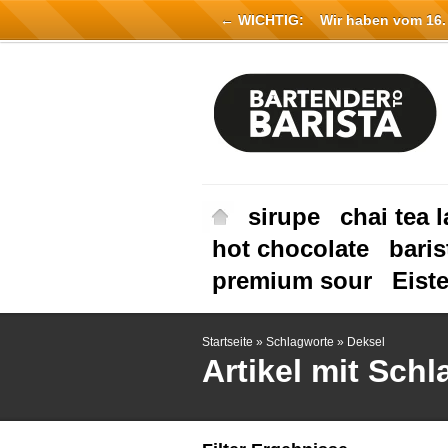
← WICHTIG:
Wir haben vom 16. Ju
sirupe
chai tea l
hot chocolate
baris
premium sour
Eist
Startseite
»
Schlagworte
»
Deksel
Artikel mit Sch