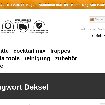
li bis zum 16. August Betriebsurlaub. Ihre Bestellung wird nach
Deutsc
Willkommen! Möcht
Mein 
atte
cocktail mix
frappés
ta tools
reinigung
zubehör
ee
lagwort Deksel