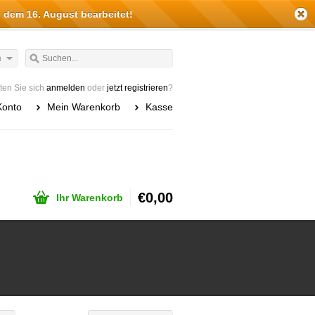
 dem 16. August bearbeitet!
h
en Sie sich
anmelden
oder
jetzt registrieren
?
Konto
Mein Warenkorb
Kasse
€0,00
Ihr Warenkorb