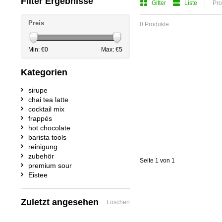
Filter Ergebnisse
Gitter
Liste
Pro
Preis
0 Produkte
Min: €
0
Max: €
5
Kategorien
sirupe
chai tea latte
cocktail mix
frappés
hot chocolate
barista tools
reinigung
zubehör
Seite 1 von 1
premium sour
Eistee
Zuletzt angesehen
Löschen