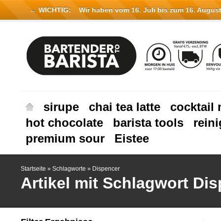
← WICHTIG:
Wir haben vom 16. Juli bis zum 16. August 
sirupe
chai tea latte
cocktail 
hot chocolate
barista tools
rein
premium sour
Eistee
Startseite
»
Schlagworte
»
Dispencer
Artikel mit Schlagwort Di