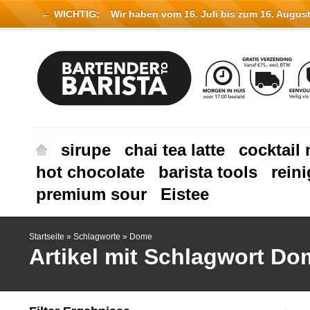
← WICHTIG:
Wir haben vom 16. Juli bis zum 16. August 
sirupe
chai tea latte
cocktail 
hot chocolate
barista tools
rein
premium sour
Eistee
Startseite
»
Schlagworte
»
Dome
Artikel mit Schlagwort Do