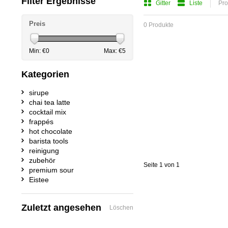
Filter Ergebnisse
Gitter
Liste
Pro
Preis
0 Produkte
Min: €
0
Max: €
5
Kategorien
sirupe
chai tea latte
cocktail mix
frappés
hot chocolate
barista tools
reinigung
zubehör
Seite 1 von 1
premium sour
Eistee
Zuletzt angesehen
Löschen